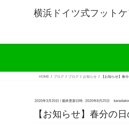
コ
ナ
ン
ビ
横浜ドイツ式フットケ
テ
ゲ
ン
ー
ツ
シ
へ
ョ
ス
ン
キ
に
ッ
移
プ
動
HOME
ブログ
ブログ
お知らせ
【お知らせ】春分
2020年3月20日
/ 最終更新日時 :
2020年8月25日
karadako
【お知らせ】春分の日