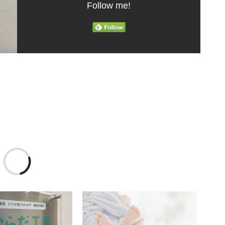
Follow me!
読
み
込
み
中…