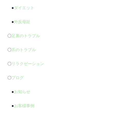
●
ダイエット
●
外反母趾
〇
足裏のトラブル
〇
爪のトラブル
〇
リラクゼーション
〇
ブログ
●
お知らせ
●
お客様事例