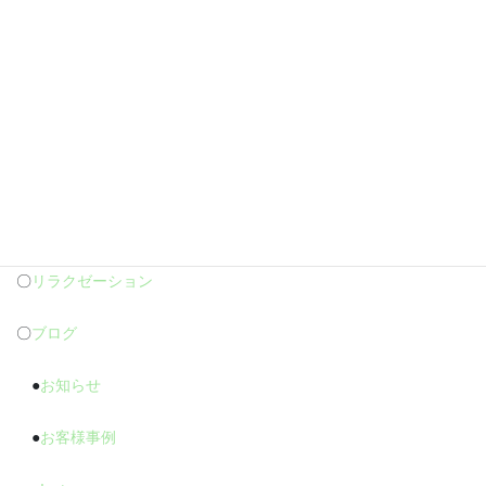
●
フェイシャル
●
ダイエット
●
外反母趾
〇
足裏のトラブル
〇
爪のトラブル
〇
リラクゼーション
〇
ブログ
●
お知らせ
●
お客様事例