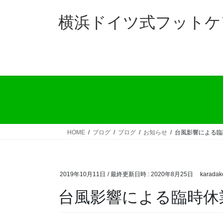
コ
ナ
ン
ビ
横浜ドイツ式フットケ
テ
ゲ
ン
ー
ツ
シ
へ
ョ
ス
ン
キ
に
ッ
移
プ
動
HOME
ブログ
ブログ
お知らせ
台風影響による臨
2019年10月11日
/ 最終更新日時 :
2020年8月25日
karadak
台風影響による臨時休