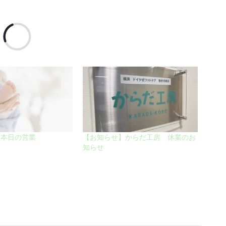
読
み
込
み
中…
】本日の営業
【お知らせ】からだ工房 休業のお
知らせ