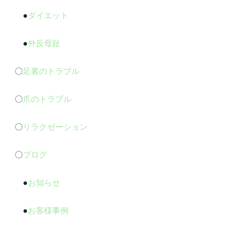
●
ダイエット
●
外反母趾
〇
足裏のトラブル
〇
爪のトラブル
〇
リラクゼーション
〇
ブログ
●
お知らせ
●
お客様事例