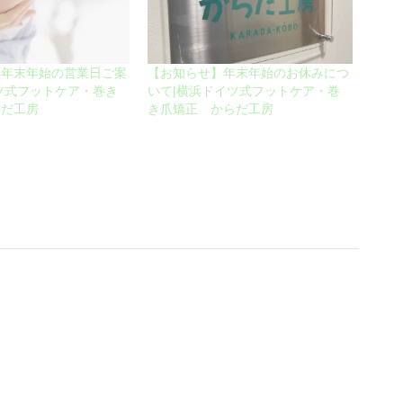
】年末年始の営業日ご案
【お知らせ】年末年始のお休みにつ
ツ式フットケア・巻き
いて|横浜ドイツ式フットケア・巻
らだ工房
き爪矯正 からだ工房