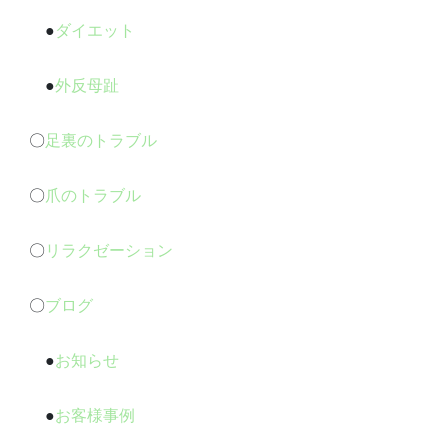
●
ダイエット
●
外反母趾
〇
足裏のトラブル
〇
爪のトラブル
〇
リラクゼーション
〇
ブログ
●
お知らせ
●
お客様事例