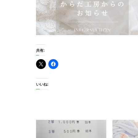
共有:
いいね: