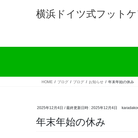
コ
ナ
ン
ビ
横浜ドイツ式フットケ
テ
ゲ
ン
ー
ツ
シ
へ
ョ
ス
ン
キ
に
ッ
移
プ
動
HOME
ブログ
ブログ
お知らせ
年末年始の休み
2025年12月4日
/ 最終更新日時 :
2025年12月4日
karadako
年末年始の休み