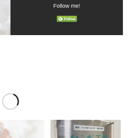
Follow me!
読
み
込
み
中…