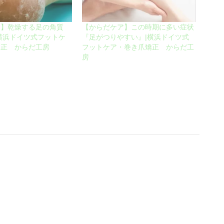
ア】乾燥する足の角質
【からだケア】この時期に多い症状
横浜ドイツ式フットケ
『足がつりやすい』|横浜ドイツ式
矯正 からだ工房
フットケア・巻き爪矯正 からだ工
房