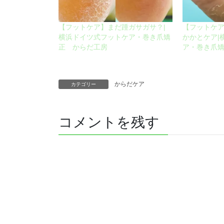
【フットケア】まだ踵ガサガサ？|
【フットケ
横浜ドイツ式フットケア・巻き爪矯
かかとケア|
正 からだ工房
ア・巻き爪
からだケア
カテゴリー
コメントを残す