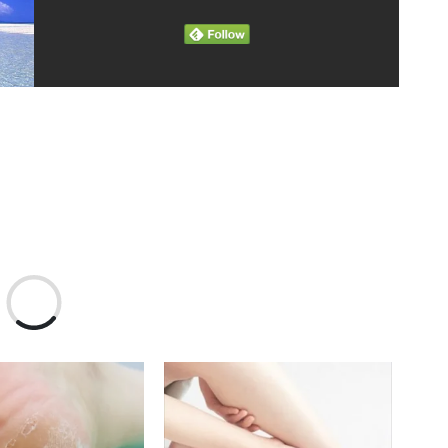
読
み
込
み
中…