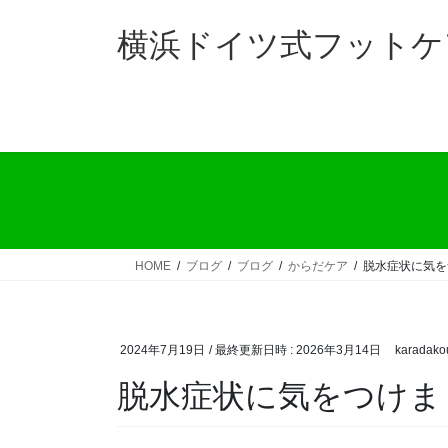
コ
ナ
ン
ビ
横浜ドイツ式フットケ
テ
ゲ
ン
ー
ツ
シ
へ
ョ
ス
ン
キ
に
ッ
移
プ
動
HOME
ブログ
ブログ
からだケア
脱水症状に気を
2024年7月19日
/ 最終更新日時 :
2026年3月14日
karadako
脱水症状に気をつけま