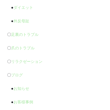
●
ダイエット
●
外反母趾
〇
足裏のトラブル
〇
爪のトラブル
〇
リラクゼーション
〇
ブログ
●
お知らせ
●
お客様事例